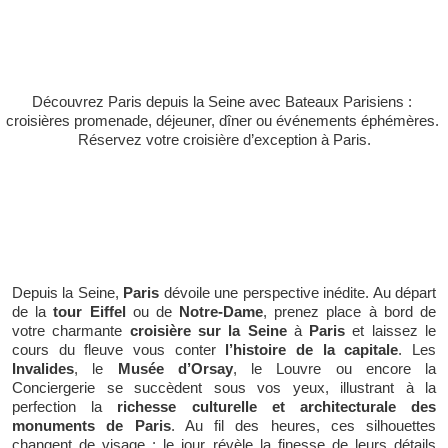
CROISIÈRE SUR LA SEINE À PARIS | BATEAUX
PARISIENS
Découvrez Paris depuis la Seine avec Bateaux Parisiens : 
croisières promenade, déjeuner, dîner ou événements éphémères. 
Réservez votre croisière d’exception à Paris.
CROISIÈRE SUR LA SEINE À PARIS : ADMIREZ
LA VILLE LUMIÈRE DEPUIS SA PLUS BELLE
AVENUE FLUVIALE
Depuis la Seine,
 Paris
 dévoile une perspective inédite. Au départ 
de la 
tour Eiffel 
ou de 
Notre-Dame
, prenez place à bord de 
votre charmante
 croisière sur la Seine
 à 
Paris
 et laissez le 
cours du fleuve vous conter
 l’histoire de la capitale
. Les 
Invalides
, le 
Musée d’Orsay
, le Louvre ou encore la 
Conciergerie se succèdent sous vos yeux, illustrant à la 
perfection la 
richesse culturelle et architecturale des 
monuments de Paris
. Au fil des heures, ces silhouettes 
changent de visage : le jour révèle la finesse de leurs détails 