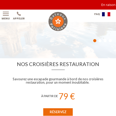
En raison des f
FAQ
MENU
APPELER
NOS CROISIÈRES RESTAURATION
Savourez une escapade gourmande à bord de nos croisières
restauration, pour un moment inoubliable.
79 €
À P
ARTIR DE
RÉSERVEZ