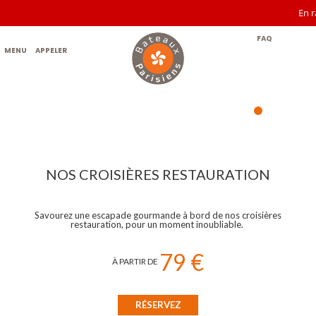
En rai
FAQ
MENU
APPELER
NOS CROISIÈRES RESTAURATION
Savourez une escapade gourmande à bord de nos croisières
restauration, pour un moment inoubliable.
79 €
À P
ARTIR DE
RÉSERVEZ