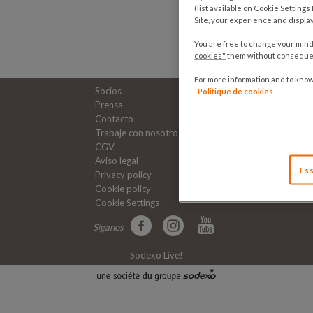
(list available on Cookie Setting
Site, your experience and displa
You are free to change your mind 
cookies"
them without consequenc
For more information and to kno
Socios
Politique de cookies
Prensa
Contacto
Trabaje con nosotros
CGV
Aviso legal
Ess
Privacy policy
Cookie policy
Cookie Settings
Síganos
Sodexo Live!