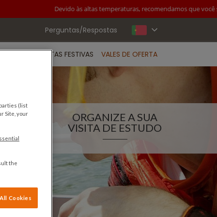
Devido às altas temperaturas, recomendamos que você se pr
Perguntas/Respostas
RIVADOS
DATAS FESTIVAS
VALES DE OFERTA
arties (list
ORGANIZE A SUA
r Site, your
VISITA DE ESTUDO
ssential
ult the
All Cookies