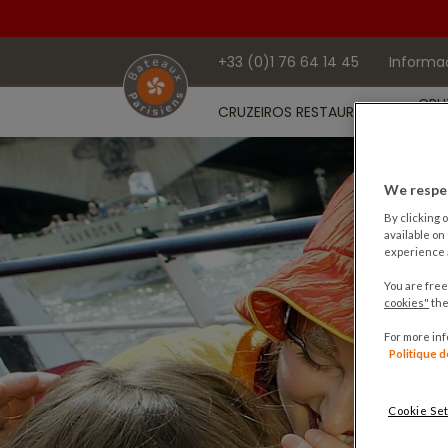
+33 (0)1 76 64 14 45
Informa
CRU
CRUZEIROS RESTAURANTE
DE 
We respec
By clicking o
available on
experience a
You are free
cookies"
the
For more in
Politique 
Cookie Set