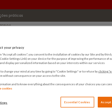
ções práticas
ZEIROS
BISTRO PARISIEN
BATEAUX PARISIENS
EVENTOS P
PASSEIO
t your privacy
n "Accept all cookies", you consent to the installation of cookies by our Site and by third p
 Cookie Settings Link) on your device for the purpose of improving the performance of ou
nd display personalized information based on your interests within our services
 to change your mind at any time by going to "Cookie Settings" or to refuse by
clicking "e
m without consequence on your access to the site.
formation and to know everything about the consequences of your choices you can cons
de cookies
Essential Cookies
Accept 
tings