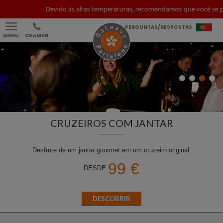
Devido às altas temperaturas, recomendamos que você se proteja d
PERGUNTAS/RESPOSTAS
MENU
CHAMAR
CRUZEIROS COM JANTAR
Desfrute de um jantar gourmet em um cruzeiro original.
99 €
DESDE
DESCOBRIR