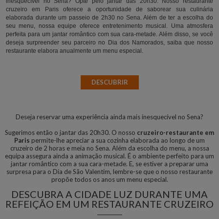
inesquecível no Sena? Opte pelo jantar das 20h30. Nosso restaurante
cruzeiro em Paris oferece a oportunidade de saborear sua culinária
elaborada durante um passeio de 2h30 no Sena. Além de ter a escolha do
seu menu, nossa equipe oferece entretenimento musical. Uma atmosfera
perfeita para um jantar romântico com sua cara-metade. Além disso, se você
deseja surpreender seu parceiro no Dia dos Namorados, saiba que nosso
restaurante elabora anualmente um menu especial.
DESCUBRIR
Deseja reservar uma experiência ainda mais inesquecível no Sena?
Sugerimos então o jantar das 20h30. O nosso
cruzeiro-restaurante em
Paris
permite-lhe apreciar a sua cozinha elaborada ao longo de um
cruzeiro de 2 horas e meia no Sena. Além da escolha do menu, a nossa
equipa assegura ainda a animação musical. É o ambiente perfeito para um
jantar romântico com a sua cara-metade. E, se estiver a preparar uma
surpresa para o Dia de São Valentim, lembre-se que o nosso restaurante
propõe todos os anos um menu especial.
DESCUBRA A CIDADE LUZ DURANTE UMA
REFEIÇÃO EM UM RESTAURANTE CRUZEIRO