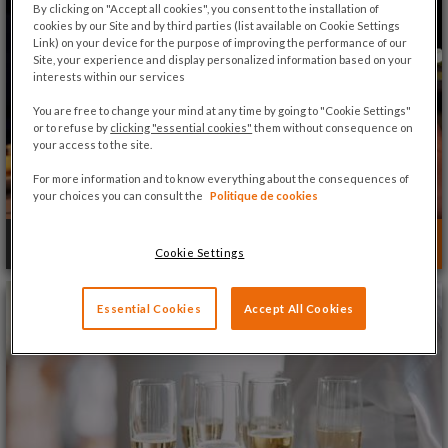
By clicking on "Accept all cookies", you consent to the installation of
cookies by our Site and by third parties (list available on Cookie Settings
Link) on your device for the purpose of improving the performance of our
Site, your experience and display personalized information based on your
interests within our services
You are free to change your mind at any time by going to "Cookie Settings"
or to refuse by
clicking "essential cookies"
them without consequence on
your access to the site.
For more information and to know everything about the consequences of
your choices you can consult the
Politique de cookies
CRUZEIROS COM JANTAR
Cookie Settings
Essential Cookies
Accept All Cookies