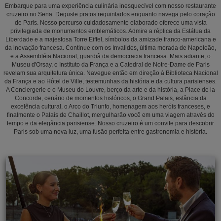
Embarque para uma experiência culinária inesquecível com nosso restaurante
cruzeiro no Sena. Deguste pratos requintados enquanto navega pelo coração
de Paris. Nosso percurso cuidadosamente elaborado oferece uma vista
privilegiada de monumentos emblemáticos. Admire a réplica da Estátua da
Liberdade e a majestosa Torre Eiffel, símbolos da amizade franco-americana e
da inovação francesa. Continue com os Invalides, última morada de Napoleão,
e a Assembléia Nacional, guardiã da democracia francesa. Mais adiante, o
Museu d'Orsay, o Instituto da França e a Catedral de Notre-Dame de Paris
revelam sua arquitetura única. Navegue então em direção à Biblioteca Nacional
da França e ao Hôtel de Ville, testemunhas da história e da cultura parisienses.
A Conciergerie e o Museu do Louvre, berço da arte e da história, a Place de la
Concorde, cenário de momentos históricos, o Grand Palais, estância da
excelência cultural, o Arco do Triunfo, homenagem aos heróis franceses, e
finalmente o Palais de Chaillot, mergulharão você em uma viagem através do
tempo e da elegância parisiense. Nosso cruzeiro é um convite para descobrir
Paris sob uma nova luz, uma fusão perfeita entre gastronomia e história.