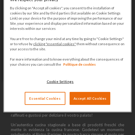
By clicking on "Accept all cookies", you consent to the installation of
cookies by our Site and by third parties (list available on Cookie Settings
Link) on your device for the purpose of improving the performance of our
Site, your experience and display personalized information based on your
interests within our services
You are free to change your mind at any time by going to "Cookie Settings"
or to refuse by
clicking "essential cookies"
them without consequence on
your access to the site.
For more information and to know everything about the consequences of
your choices you can consult the
Politique de cookies
Cookie Settings
SCOPRI IL NOSTRO RISTORANTE
CON VISTA SULLA TORRE EIFFEL
Essential Cookies
Accept All Cookies
Il Bistro Parisien offre una cucina raffinata composta da piatti
raffinati e gustosi per deliziare il vostro palato!
Un'autentica cucina stagionale a base di prodotti freschi che
mette in evidenza la cucina francese. Godetevi un momento
privilegiato al Bistro Parisien, la nostra barca rimane al molo per