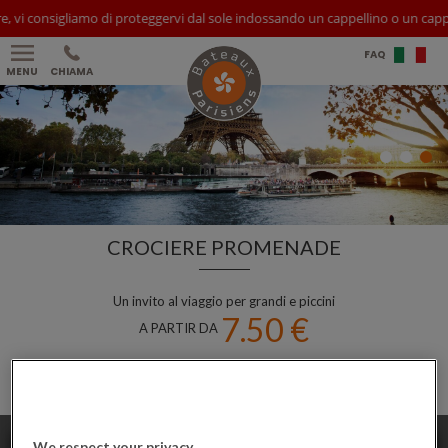
i consigliamo di proteggervi dal sole indossando un cappellino o un cappello 
FAQ
MENU
CHIAMA
CROCIERE PROMENADE
Un invito al viaggio per grandi e piccini
7.50 €
A PARTIR DA
PRENOTA
We respect your privacy